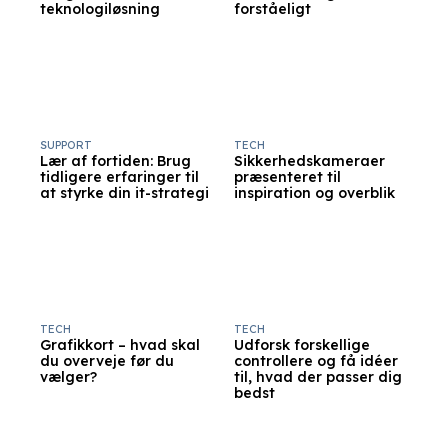
teknologiløsning
forståeligt
SUPPORT
TECH
Lær af fortiden: Brug
Sikkerhedskameraer
tidligere erfaringer til
præsenteret til
at styrke din it-strategi
inspiration og overblik
TECH
TECH
Grafikkort – hvad skal
Udforsk forskellige
du overveje før du
controllere og få idéer
vælger?
til, hvad der passer dig
bedst