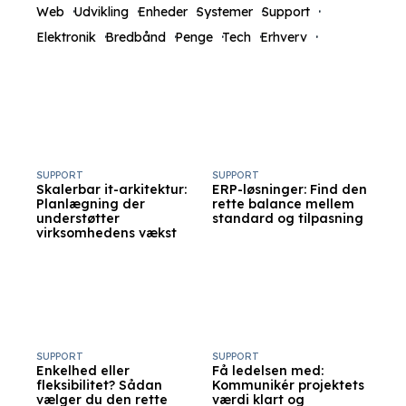
Web
Udvikling
Enheder
Systemer
Support
Elektronik
Bredbånd
Penge
Tech
Erhverv
SUPPORT
SUPPORT
Skalerbar it-arkitektur:
ERP-løsninger: Find den
Planlægning der
rette balance mellem
understøtter
standard og tilpasning
virksomhedens vækst
SUPPORT
SUPPORT
Enkelhed eller
Få ledelsen med:
fleksibilitet? Sådan
Kommunikér projektets
vælger du den rette
værdi klart og