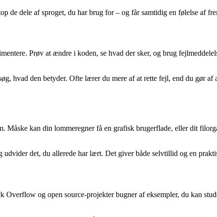
p de dele af sproget, du har brug for – og får samtidig en følelse af fre
mentere. Prøv at ændre i koden, se hvad der sker, og brug fejlmeddelels
g, hvad den betyder. Ofte lærer du mere af at rette fejl, end du gør af 
. Måske kan din lommeregner få en grafisk brugerflade, eller dit filor
dvider det, du allerede har lært. Det giver både selvtillid og en prakti
k Overflow og open source-projekter bugner af eksempler, du kan studer