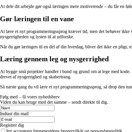
At dele dit arbejde gør også læringen mere motiverende – du får en følels
Gør læringen til en vane
At lære et nyt programmeringssprog kræver tid, men det behøver ikke vær
nysgerrigheden og lysten til at udforske.
Når du gør læringen til en del af din hverdag, bliver det ikke en pligt
Læring gennem leg og nysgerrighed
At bygge små projekter handler i bund og grund om at lege med kode. Du
drevet af nysgerrighed og skabertrang.
Så næste gang du vil lære et nyt programmeringssprog, så drop den tunge
Følg med – få vores nyhedsbrev
Viden du kan bruge med det samme – sendt direkte til dig.
Indtast din mail
Registrer dig
Jeg accepterer hjemmesidens brugervilkår og persondatapolitik.