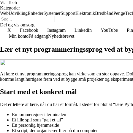
Via Tech
Kategorier
Web
Udvikling
Enheder
Systemer
Support
Elektronik
Bredbånd
Penge
Tec
Del og vis omsorg
X
Facebook
Instagram
LinkedIn
YouTube
Pin
Min konto
Få adgang
Nyhedsbrevet
Lær et nyt programmeringssprog ved at by
At lære et nyt programmeringssprog kan virke som en stor opgave. Doku
komme langt hurtigere frem ved at bygge små projekter og eksperimenter
Start med et konkret mål
Det er lettere at lære, når du har et formål. I stedet for blot at “lære P
En lommeregner i terminalen
Et lille spil som “gæt et tal”
En personlig hjemmeside
Et script, der organiserer filer på din computer