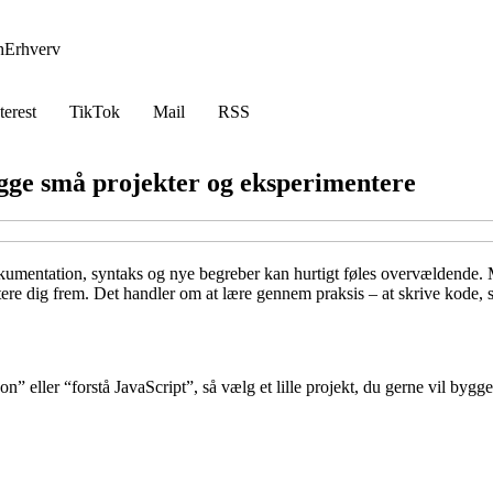
h
Erhverv
terest
TikTok
Mail
RSS
gge små projekter og eksperimentere
mentation, syntaks og nye begreber kan hurtigt føles overvældende. Men
e dig frem. Det handler om at lære gennem praksis – at skrive kode, se
ython” eller “forstå JavaScript”, så vælg et lille projekt, du gerne vil by