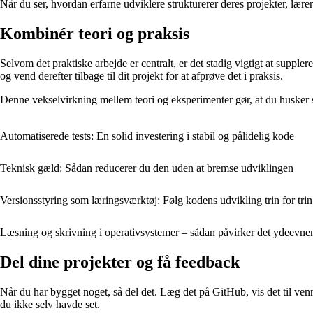
Når du ser, hvordan erfarne udviklere strukturerer deres projekter, læ
Kombinér teori og praksis
Selvom det praktiske arbejde er centralt, er det stadig vigtigt at supple
og vend derefter tilbage til dit projekt for at afprøve det i praksis.
Denne vekselvirkning mellem teori og eksperimenter gør, at du husker st
Automatiserede tests: En solid investering i stabil og pålidelig kode
Teknisk gæld: Sådan reducerer du den uden at bremse udviklingen
Versionsstyring som læringsværktøj: Følg kodens udvikling trin for trin
Læsning og skrivning i operativsystemer – sådan påvirker det ydeevne
Del dine projekter og få feedback
Når du har bygget noget, så del det. Læg det på GitHub, vis det til ven
du ikke selv havde set.