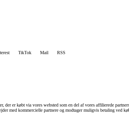
terest
TikTok
Mail
RSS
ter, der er købt via vores websted som en del af vores affilierede partne
jder med kommercielle partnere og modtager muligvis betaling ved køb.