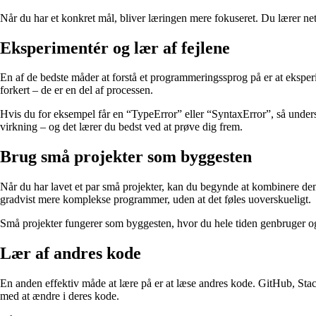
Når du har et konkret mål, bliver læringen mere fokuseret. Du lærer neto
Eksperimentér og lær af fejlene
En af de bedste måder at forstå et programmeringssprog på er at eksperi
forkert – de er en del af processen.
Hvis du for eksempel får en “TypeError” eller “SyntaxError”, så undersø
virkning – og det lærer du bedst ved at prøve dig frem.
Brug små projekter som byggesten
Når du har lavet et par små projekter, kan du begynde at kombinere dem
gradvist mere komplekse programmer, uden at det føles uoverskueligt.
Små projekter fungerer som byggesten, hvor du hele tiden genbruger og u
Lær af andres kode
En anden effektiv måde at lære på er at læse andres kode. GitHub, Stac
med at ændre i deres kode.