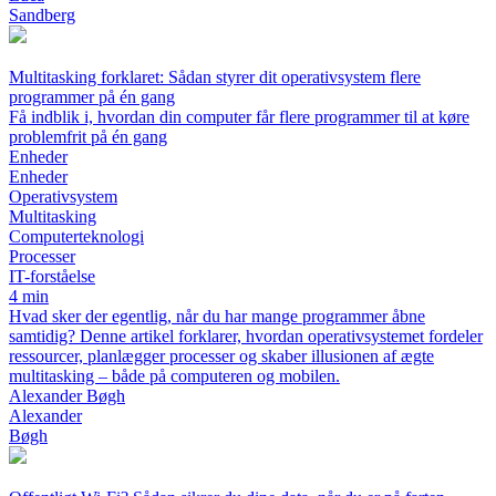
Sandberg
Multitasking forklaret: Sådan styrer dit operativsystem flere
programmer på én gang
Få indblik i, hvordan din computer får flere programmer til at køre
problemfrit på én gang
Enheder
Enheder
Operativsystem
Multitasking
Computerteknologi
Processer
IT-forståelse
4 min
Hvad sker der egentlig, når du har mange programmer åbne
samtidig? Denne artikel forklarer, hvordan operativsystemet fordeler
ressourcer, planlægger processer og skaber illusionen af ægte
multitasking – både på computeren og mobilen.
Alexander Bøgh
Alexander
Bøgh