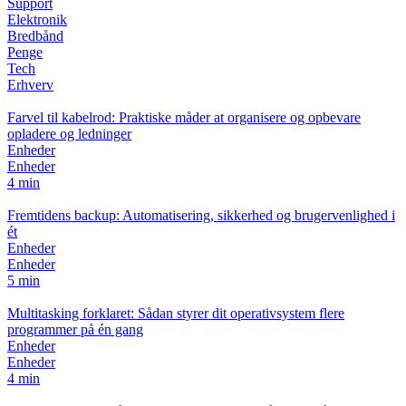
Support
Elektronik
Bredbånd
Penge
Tech
Erhverv
Farvel til kabelrod: Praktiske måder at organisere og opbevare
opladere og ledninger
Enheder
Enheder
4 min
Fremtidens backup: Automatisering, sikkerhed og brugervenlighed i
ét
Enheder
Enheder
5 min
Multitasking forklaret: Sådan styrer dit operativsystem flere
programmer på én gang
Enheder
Enheder
4 min