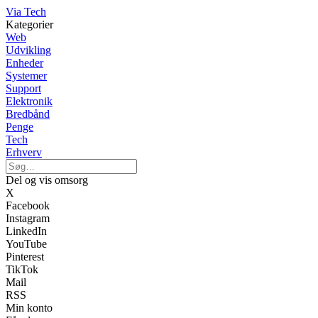
Via Tech
Kategorier
Web
Udvikling
Enheder
Systemer
Support
Elektronik
Bredbånd
Penge
Tech
Erhverv
Del og vis omsorg
X
Facebook
Instagram
LinkedIn
YouTube
Pinterest
TikTok
Mail
RSS
Min konto