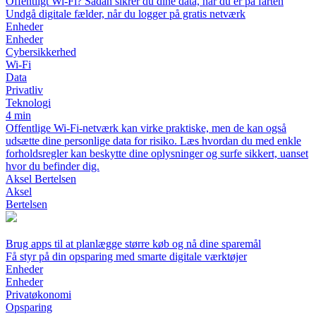
Offentligt Wi-Fi? Sådan sikrer du dine data, når du er på farten
Undgå digitale fælder, når du logger på gratis netværk
Enheder
Enheder
Cybersikkerhed
Wi-Fi
Data
Privatliv
Teknologi
4 min
Offentlige Wi-Fi-netværk kan virke praktiske, men de kan også
udsætte dine personlige data for risiko. Læs hvordan du med enkle
forholdsregler kan beskytte dine oplysninger og surfe sikkert, uanset
hvor du befinder dig.
Aksel Bertelsen
Aksel
Bertelsen
Brug apps til at planlægge større køb og nå dine sparemål
Få styr på din opsparing med smarte digitale værktøjer
Enheder
Enheder
Privatøkonomi
Opsparing