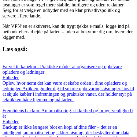
løsninger er som regel mere stabile, hurtigere og uden reklamer.
Sørg for at vælge en udbyder med en klar privatlivspolitik og
servere i flere lande.
Når VPN’en er aktiveret, kan du trygt tjekke e-mails, logge ind på
netbank eller arbejde på farten – uden at bekymre dig om, hvem der
kigger med.
Læs også:
Farvel til kabelrod: Praktiske måder at organisere og opbevare
opladere og ledninger
Enheder
Oplev, hvor nemt det kan være at skabe orden i dine opladere og
ledninger. Artiklen guider dig til smarte opbevaringsløsninger, tips til
at skjule kabler i indretningen og praktiske vaner, der holder styr på
teknikken både hjemme og på farten.
Fremtidens backup: Automatisering, sikkerhed og brugervenlighed i
ét
Enheder
Backup er ikke længere blot en kopi af dine filer – det er en
intelligent, automatiseret og sikker løsning, der beskytter dine data