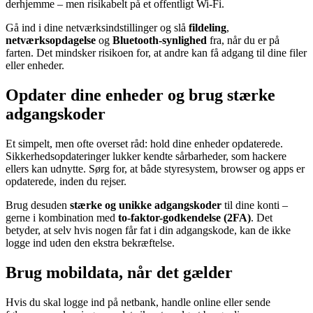
derhjemme – men risikabelt på et offentligt Wi-Fi.
Gå ind i dine netværksindstillinger og slå
fildeling
,
netværksopdagelse
og
Bluetooth-synlighed
fra, når du er på
farten. Det mindsker risikoen for, at andre kan få adgang til dine filer
eller enheder.
Opdater dine enheder og brug stærke
adgangskoder
Et simpelt, men ofte overset råd: hold dine enheder opdaterede.
Sikkerhedsopdateringer lukker kendte sårbarheder, som hackere
ellers kan udnytte. Sørg for, at både styresystem, browser og apps er
opdaterede, inden du rejser.
Brug desuden
stærke og unikke adgangskoder
til dine konti –
gerne i kombination med
to-faktor-godkendelse (2FA)
. Det
betyder, at selv hvis nogen får fat i din adgangskode, kan de ikke
logge ind uden den ekstra bekræftelse.
Brug mobildata, når det gælder
Hvis du skal logge ind på netbank, handle online eller sende