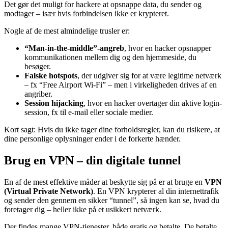
Det gør det muligt for hackere at opsnappe data, du sender og
modtager – især hvis forbindelsen ikke er krypteret.
Nogle af de mest almindelige trusler er:
“Man-in-the-middle”-angreb
, hvor en hacker opsnapper
kommunikationen mellem dig og den hjemmeside, du
besøger.
Falske hotspots
, der udgiver sig for at være legitime netværk
– fx “Free Airport Wi-Fi” – men i virkeligheden drives af en
angriber.
Session hijacking
, hvor en hacker overtager din aktive login-
session, fx til e-mail eller sociale medier.
Kort sagt: Hvis du ikke tager dine forholdsregler, kan du risikere, at
dine personlige oplysninger ender i de forkerte hænder.
Brug en VPN – din digitale tunnel
En af de mest effektive måder at beskytte sig på er at bruge en
VPN
(Virtual Private Network)
. En VPN krypterer al din internettrafik
og sender den gennem en sikker “tunnel”, så ingen kan se, hvad du
foretager dig – heller ikke på et usikkert netværk.
Der findes mange VPN-tjenester, både gratis og betalte. De betalte