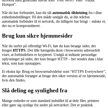
netværk med generiske navne som “Free Wi-Fi” eller “Public
Hotspot”.
Når du har forbundet, kan du slå
automatisk tilslutning
fra i dine
enhedsindstillinger. På den måde undgår du, at din telefon
automatisk forbinder til et netværk, du tidligere har brugt – måske et,
der nu er kompromitteret.
Brug kun sikre hjemmesider
Når du surfer på offentligt Wi-Fi, bør du kun besøge sider, der
bruger
HTTPS
. Det lille hængelås-ikon i browserens adressefelt
viser, at forbindelsen er krypteret. Undgå at indtaste personlige
oplysninger på sider, der kun bruger HTTP – her sendes data i klar
tekst, som kan opsnappes.
Et ekstra tip: Brug en browserudvidelse som “HTTPS Everywhere”,
der automatisk forsøger at bruge den sikre version af en hjemmeside,
hvis den findes.
Slå deling og synlighed fra
Mange enheder er som standard indstillet til at dele filer, printere
eller gøre sig synlige for andre på netværket. Det er praktisk