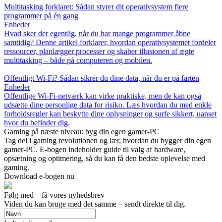
Multitasking forklaret: Sådan styrer dit operativsystem flere
programmer på én gang
Enheder
Hvad sker der egentlig, når du har mange programmer åbne
samtidig? Denne artikel forklarer, hvordan operativsystemet fordeler
ressourcer, planlægger processer og skaber illusionen af ægte
multitasking – både på computeren og mobilen.
Offentligt Wi-Fi? Sådan sikrer du dine data, når du er på farten
Enheder
Offentlige Wi-Fi-netværk kan virke praktiske, men de kan også
udsætte dine personlige data for risiko. Læs hvordan du med enkle
forholdsregler kan beskytte dine oplysninger og surfe sikkert, uanset
hvor du befinder dig.
Gaming på næste niveau: byg din egen gamer-PC
Tag del i gaming revolutionen og lær, hvordan du bygger din egen
gamer-PC. E-bogen indeholder guide til valg af hardware,
opsætning og optimering, så du kan få den bedste oplevelse med
gaming.
Download e-bogen nu
Følg med – få vores nyhedsbrev
Viden du kan bruge med det samme – sendt direkte til dig.