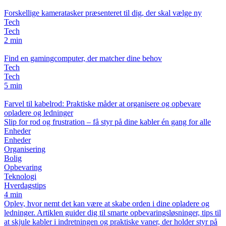
Forskellige kameratasker præsenteret til dig, der skal vælge ny
Tech
Tech
2 min
Find en gamingcomputer, der matcher dine behov
Tech
Tech
5 min
Farvel til kabelrod: Praktiske måder at organisere og opbevare
opladere og ledninger
Slip for rod og frustration – få styr på dine kabler én gang for alle
Enheder
Enheder
Organisering
Bolig
Opbevaring
Teknologi
Hverdagstips
4 min
Oplev, hvor nemt det kan være at skabe orden i dine opladere og
ledninger. Artiklen guider dig til smarte opbevaringsløsninger, tips til
at skjule kabler i indretningen og praktiske vaner, der holder styr på