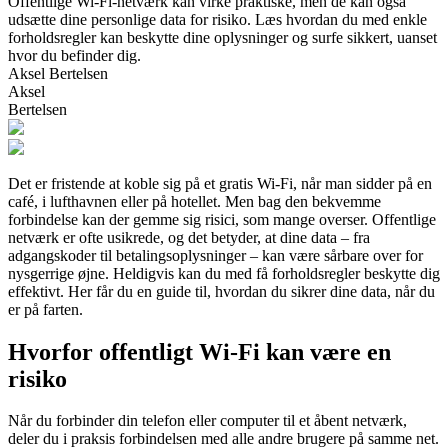
Offentlige Wi-Fi-netværk kan virke praktiske, men de kan også
udsætte dine personlige data for risiko. Læs hvordan du med enkle
forholdsregler kan beskytte dine oplysninger og surfe sikkert, uanset
hvor du befinder dig.
Aksel Bertelsen
Aksel
Bertelsen
Det er fristende at koble sig på et gratis Wi-Fi, når man sidder på en
café, i lufthavnen eller på hotellet. Men bag den bekvemme
forbindelse kan der gemme sig risici, som mange overser. Offentlige
netværk er ofte usikrede, og det betyder, at dine data – fra
adgangskoder til betalingsoplysninger – kan være sårbare over for
nysgerrige øjne. Heldigvis kan du med få forholdsregler beskytte dig
effektivt. Her får du en guide til, hvordan du sikrer dine data, når du
er på farten.
Hvorfor offentligt Wi-Fi kan være en
risiko
Når du forbinder din telefon eller computer til et åbent netværk,
deler du i praksis forbindelsen med alle andre brugere på samme net.