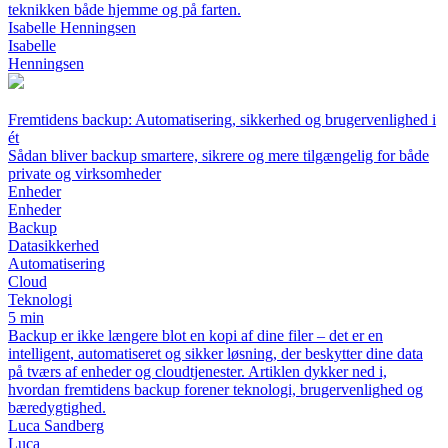
teknikken både hjemme og på farten.
Isabelle Henningsen
Isabelle
Henningsen
Fremtidens backup: Automatisering, sikkerhed og brugervenlighed i
ét
Sådan bliver backup smartere, sikrere og mere tilgængelig for både
private og virksomheder
Enheder
Enheder
Backup
Datasikkerhed
Automatisering
Cloud
Teknologi
5 min
Backup er ikke længere blot en kopi af dine filer – det er en
intelligent, automatiseret og sikker løsning, der beskytter dine data
på tværs af enheder og cloudtjenester. Artiklen dykker ned i,
hvordan fremtidens backup forener teknologi, brugervenlighed og
bæredygtighed.
Luca Sandberg
Luca