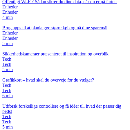
Offentligt Wi-Fi? Sådan sikrer du dine data, når du er på farten
Enheder
Enheder
4 min
Brug apps til at planlægge større køb og nå dine sparemål
Enheder
Enheder
5 min
Sikkerhedskameraer præsenteret til inspiration og overblik
Tech
Tech
5 min
Grafikkort – hvad skal du overveje før du vælger?
Tech
Tech
6 min
Udforsk forskellige controllere og få idéer til, hvad der passer dig
bedst
Tech
Tech
5 min