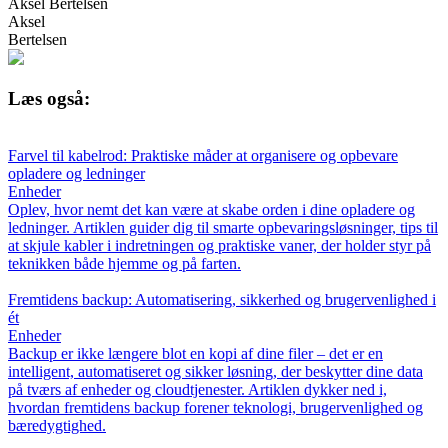
Aksel Bertelsen
Aksel
Bertelsen
Læs også:
Farvel til kabelrod: Praktiske måder at organisere og opbevare
opladere og ledninger
Enheder
Oplev, hvor nemt det kan være at skabe orden i dine opladere og
ledninger. Artiklen guider dig til smarte opbevaringsløsninger, tips til
at skjule kabler i indretningen og praktiske vaner, der holder styr på
teknikken både hjemme og på farten.
Fremtidens backup: Automatisering, sikkerhed og brugervenlighed i
ét
Enheder
Backup er ikke længere blot en kopi af dine filer – det er en
intelligent, automatiseret og sikker løsning, der beskytter dine data
på tværs af enheder og cloudtjenester. Artiklen dykker ned i,
hvordan fremtidens backup forener teknologi, brugervenlighed og
bæredygtighed.