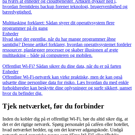
på tværs af enheder og cloudtjenester. Artiklen dykker ned i,
hvordan fremtidens backup forener teknologi, brugervenlighed og
bæredygtighed.
Multitasking forklaret: Sådan styrer dit operativsystem flere
programmer på én gang
Enheder
Hvad sker der egentlig, når du har mange programmer åbne
samtidig? Denne artikel forklarer, hvordan operativsystemet fordeler
ressourcer, planlægger processer og skaber illusionen af ægte
multitasking – både på computeren og mobilen.
Offentligt Wi-Fi? Sådan sikrer du dine data, når du er på farten
Enheder
Offentlige Wi-Fi-netværk kan virke praktiske, men de kan også
udsætte dine personlige data for risiko. Læs hvordan du med enkle
forholdsregler kan beskytte dine oplysninger og surfe sikkert, uanset
hvor du befinder dig.
Tjek netværket, før du forbinder
Inden du kobler dig på et offentligt Wi-Fi, bør du altid sikre dig, at
det er det rigtige netværk. Spørg personalet på caféen eller hotellet,
hvad netværket hedder, og om det kræver adgangskode. Undgå