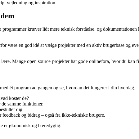
p, vejledning og inspiration.
r dem
 programmer kræver lidt mere teknisk forståelse, og dokumentationen k
r være en god idé at vælge projekter med en aktiv brugerbase og eventu
at lære. Mange open source-projekter har gode onlinefora, hvor du kan fi
rte med ét program ad gangen og se, hvordan det fungerer i din hverdag.
vad koster de?
r de samme funktioner.
slutter dig.
feedback og bidrag – også fra ikke-tekniske brugere.
åde er økonomisk og bæredygtig.