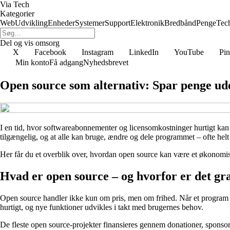
Via Tech
Kategorier
Web
Udvikling
Enheder
Systemer
Support
Elektronik
Bredbånd
Penge
Tec
Del og vis omsorg
X
Facebook
Instagram
LinkedIn
YouTube
Pin
Min konto
Få adgang
Nyhedsbrevet
Open source som alternativ: Spar penge ud
I en tid, hvor softwareabonnementer og licensomkostninger hurtigt kan 
tilgængelig, og at alle kan bruge, ændre og dele programmet – ofte helt
Her får du et overblik over, hvordan open source kan være et økonomis
Hvad er open source – og hvorfor er det gra
Open source handler ikke kun om pris, men om frihed. Når et program er o
hurtigt, og nye funktioner udvikles i takt med brugernes behov.
De fleste open source-projekter finansieres gennem donationer, sponsora