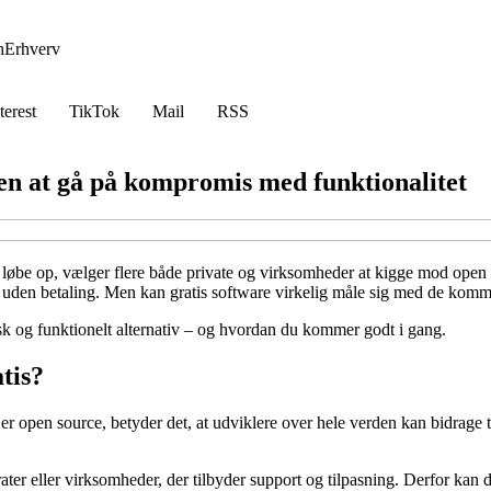
h
Erhverv
terest
TikTok
Mail
RSS
en at gå på kompromis med funktionalitet
løbe op, vælger flere både private og virksomheder at kigge mod open s
 uden betaling. Men kan gratis software virkelig måle sig med de kommerc
k og funktionelt alternativ – og hvordan du kommer godt i gang.
tis?
pen source, betyder det, at udviklere over hele verden kan bidrage til a
ter eller virksomheder, der tilbyder support og tilpasning. Derfor kan 