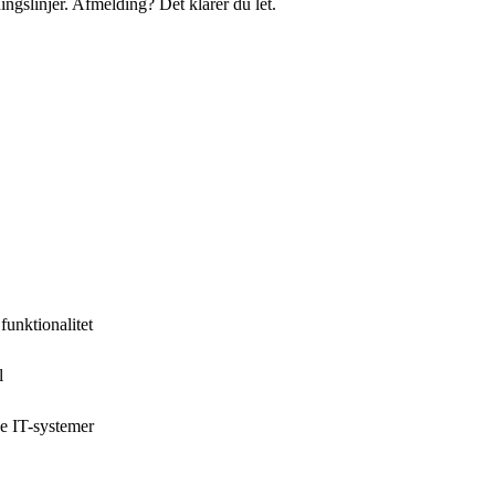
ingslinjer. Afmelding? Det klarer du let.
unktionalitet
l
ye IT-systemer