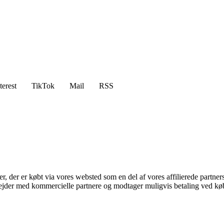
terest
TikTok
Mail
RSS
ter, der er købt via vores websted som en del af vores affilierede partne
jder med kommercielle partnere og modtager muligvis betaling ved køb.