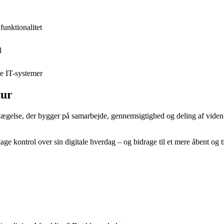
unktionalitet
l
ye IT-systemer
tur
ægelse, der bygger på samarbejde, gennemsigtighed og deling af viden. 
ge kontrol over sin digitale hverdag – og bidrage til et mere åbent og 