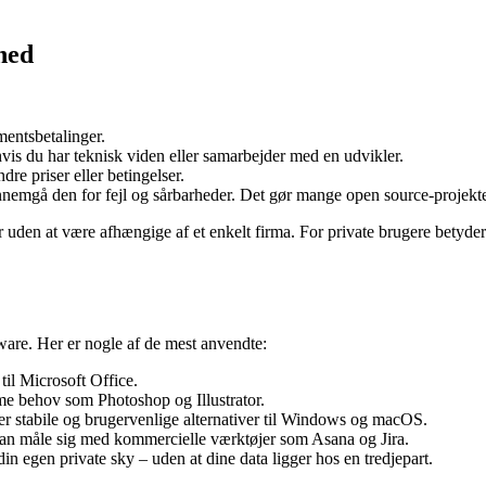
hed
mentsbetalinger.
vis du har teknisk viden eller samarbejder med en udvikler.
re priser eller betingelser.
nnemgå den for fejl og sårbarheder. Det gør mange open source-projekte
 uden at være afhængige af et enkelt firma. For private brugere betyder 
ware. Her er nogle af de mest anvendte:
 til Microsoft Office.
 behov som Photoshop og Illustrator.
er stabile og brugervenlige alternativer til Windows og macOS.
 kan måle sig med kommercielle værktøjer som Asana og Jira.
din egen private sky – uden at dine data ligger hos en tredjepart.