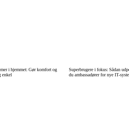
temer i hjemmet: Gør komfort og
Superbrugere i fokus: Sådan udpe
g enkel
du ambassadører for nye IT-syst