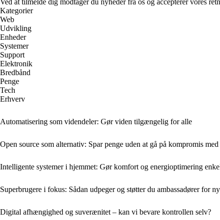
Ved at tilmelde dig modtager du nyheder fra os og accepterer vores retn
Kategorier
Web
Udvikling
Enheder
Systemer
Support
Elektronik
Bredbånd
Penge
Tech
Erhverv
Automatisering som videndeler: Gør viden tilgængelig for alle
Open source som alternativ: Spar penge uden at gå på kompromis med f
Intelligente systemer i hjemmet: Gør komfort og energioptimering enke
Superbrugere i fokus: Sådan udpeger og støtter du ambassadører for n
Digital afhængighed og suverænitet – kan vi bevare kontrollen selv?