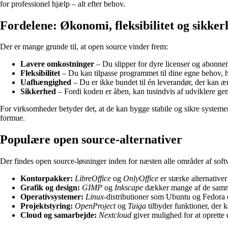
for professionel hjælp – alt efter behov.
Fordelene: Økonomi, fleksibilitet og sikker
Der er mange grunde til, at open source vinder frem:
Lavere omkostninger
– Du slipper for dyre licenser og abonne
Fleksibilitet
– Du kan tilpasse programmet til dine egne behov, h
Uafhængighed
– Du er ikke bundet til én leverandør, der kan ænd
Sikkerhed
– Fordi koden er åben, kan tusindvis af udviklere ge
For virksomheder betyder det, at de kan bygge stabile og sikre systemer
formue.
Populære open source-alternativer
Der findes open source-løsninger inden for næsten alle områder af soft
Kontorpakker:
LibreOffice
og
OnlyOffice
er stærke alternativer
Grafik og design:
GIMP
og
Inkscape
dækker mange af de samme
Operativsystemer:
Linux
-distributioner som Ubuntu og Fedora 
Projektstyring:
OpenProject
og
Taiga
tilbyder funktioner, der
Cloud og samarbejde:
Nextcloud
giver mulighed for at oprette 