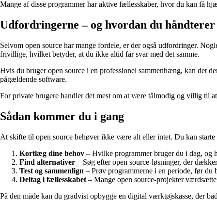
Mange af disse programmer har aktive fællesskaber, hvor du kan få hjæl
Udfordringerne – og hvordan du håndtere
Selvom open source har mange fordele, er der også udfordringer. Nogle
frivillige, hvilket betyder, at du ikke altid får svar med det samme.
Hvis du bruger open source i en professionel sammenhæng, kan det derfo
pågældende software.
For private brugere handler det mest om at være tålmodig og villig til 
Sådan kommer du i gang
At skifte til open source behøver ikke være alt eller intet. Du kan sta
Kortlæg dine behov
– Hvilke programmer bruger du i dag, og h
Find alternativer
– Søg efter open source-løsninger, der dække
Test og sammenlign
– Prøv programmerne i en periode, før du be
Deltag i fællesskabet
– Mange open source-projekter værdsætter 
På den måde kan du gradvist opbygge en digital værktøjskasse, der b