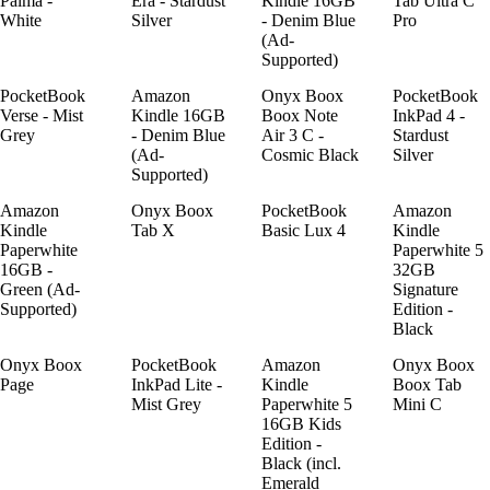
Palma -
Era - Stardust
Kindle 16GB
Tab Ultra C
White
Silver
- Denim Blue
Pro
(Ad-
Supported)
PocketBook
Amazon
Onyx Boox
PocketBook
Verse - Mist
Kindle 16GB
Boox Note
InkPad 4 -
Grey
- Denim Blue
Air 3 C -
Stardust
(Ad-
Cosmic Black
Silver
Supported)
Amazon
Onyx Boox
PocketBook
Amazon
Kindle
Tab X
Basic Lux 4
Kindle
Paperwhite
Paperwhite 5
16GB -
32GB
Green (Ad-
Signature
Supported)
Edition -
Black
Onyx Boox
PocketBook
Amazon
Onyx Boox
Page
InkPad Lite -
Kindle
Boox Tab
Mist Grey
Paperwhite 5
Mini C
16GB Kids
Edition -
Black (incl.
Emerald