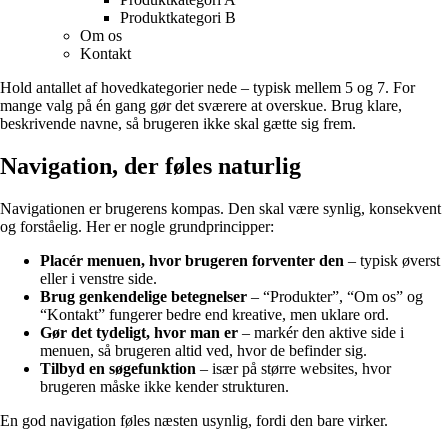
Produktkategori B
Om os
Kontakt
Hold antallet af hovedkategorier nede – typisk mellem 5 og 7. For
mange valg på én gang gør det sværere at overskue. Brug klare,
beskrivende navne, så brugeren ikke skal gætte sig frem.
Navigation, der føles naturlig
Navigationen er brugerens kompas. Den skal være synlig, konsekvent
og forståelig. Her er nogle grundprincipper:
Placér menuen, hvor brugeren forventer den
– typisk øverst
eller i venstre side.
Brug genkendelige betegnelser
– “Produkter”, “Om os” og
“Kontakt” fungerer bedre end kreative, men uklare ord.
Gør det tydeligt, hvor man er
– markér den aktive side i
menuen, så brugeren altid ved, hvor de befinder sig.
Tilbyd en søgefunktion
– især på større websites, hvor
brugeren måske ikke kender strukturen.
En god navigation føles næsten usynlig, fordi den bare virker.