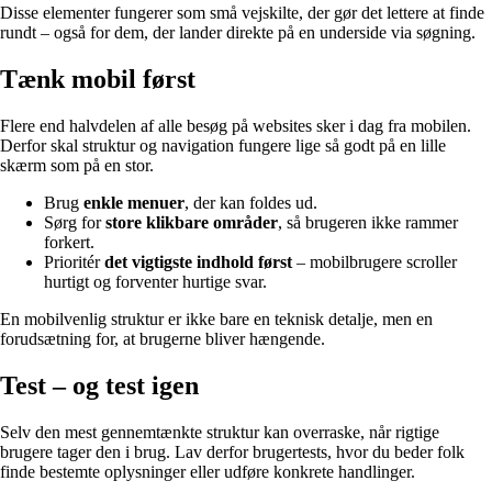
Disse elementer fungerer som små vejskilte, der gør det lettere at finde
rundt – også for dem, der lander direkte på en underside via søgning.
Tænk mobil først
Flere end halvdelen af alle besøg på websites sker i dag fra mobilen.
Derfor skal struktur og navigation fungere lige så godt på en lille
skærm som på en stor.
Brug
enkle menuer
, der kan foldes ud.
Sørg for
store klikbare områder
, så brugeren ikke rammer
forkert.
Prioritér
det vigtigste indhold først
– mobilbrugere scroller
hurtigt og forventer hurtige svar.
En mobilvenlig struktur er ikke bare en teknisk detalje, men en
forudsætning for, at brugerne bliver hængende.
Test – og test igen
Selv den mest gennemtænkte struktur kan overraske, når rigtige
brugere tager den i brug. Lav derfor brugertests, hvor du beder folk
finde bestemte oplysninger eller udføre konkrete handlinger.