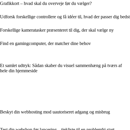
Grafikkort – hvad skal du overveje før du vælger?
Udforsk forskellige controllere og få idéer til, hvad der passer dig bedst
Forskellige kameratasker præsenteret til dig, der skal vælge ny
Find en gamingcomputer, der matcher dine behov
Et samlet udtryk: Sådan skaber du visuel sammenhæng på tværs af
hele din hjemmeside
Beskyt din webhosting mod uautoriseret adgang og misbrug
Test din webshop før lancering – tjekliste til en problemfri start