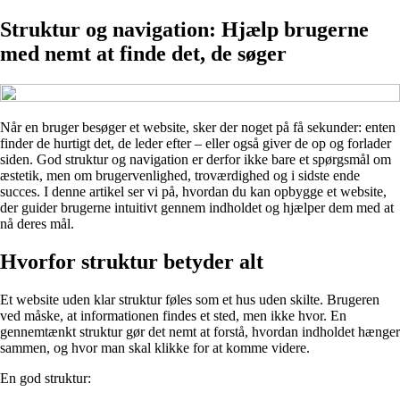
Struktur og navigation: Hjælp brugerne
med nemt at finde det, de søger
Når en bruger besøger et website, sker der noget på få sekunder: enten
finder de hurtigt det, de leder efter – eller også giver de op og forlader
siden. God struktur og navigation er derfor ikke bare et spørgsmål om
æstetik, men om brugervenlighed, troværdighed og i sidste ende
succes. I denne artikel ser vi på, hvordan du kan opbygge et website,
der guider brugerne intuitivt gennem indholdet og hjælper dem med at
nå deres mål.
Hvorfor struktur betyder alt
Et website uden klar struktur føles som et hus uden skilte. Brugeren
ved måske, at informationen findes et sted, men ikke hvor. En
gennemtænkt struktur gør det nemt at forstå, hvordan indholdet hænger
sammen, og hvor man skal klikke for at komme videre.
En god struktur: