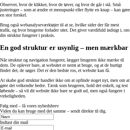
Observer, hvor de klikker, hvor de tøver, og hvor de går i stå. Små
justeringer – som at ændre et menupunkt eller flytte en knap – kan gøre
en stor forskel.
Brug også webanalyseværktøjer til at se, hvilke sider der får mest
trafik, og hvor brugerne forlader sitet. Det giver værdifuld indsigt i, om
din struktur fungerer i praksis.
En god struktur er usynlig – men mærkbar
Når struktur og navigation fungerer, lægger brugeren ikke mærke til
dem. De oplever bare, at websitet er nemt at bruge, og at de hurtigt
finder det, de søger. Det er den bedste ros, et website kan få.
At skabe god struktur handler ikke om at opfinde noget nyt, men om at
gøre det velkendte bedre. Tænk som brugeren, hold det enkelt, og test
løbende – så vil dit website ikke bare se godt ud, men også fungere i
virkeligheden.
Følg med – få vores nyhedsbrev
Viden du kan bruge med det samme – sendt direkte til dig.
Indtast din mail