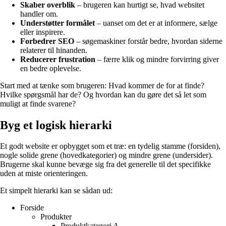
Skaber overblik
– brugeren kan hurtigt se, hvad websitet
handler om.
Understøtter formålet
– uanset om det er at informere, sælge
eller inspirere.
Forbedrer SEO
– søgemaskiner forstår bedre, hvordan siderne
relaterer til hinanden.
Reducerer frustration
– færre klik og mindre forvirring giver
en bedre oplevelse.
Start med at tænke som brugeren: Hvad kommer de for at finde?
Hvilke spørgsmål har de? Og hvordan kan du gøre det så let som
muligt at finde svarene?
Byg et logisk hierarki
Et godt website er opbygget som et træ: en tydelig stamme (forsiden),
nogle solide grene (hovedkategorier) og mindre grene (undersider).
Brugerne skal kunne bevæge sig fra det generelle til det specifikke
uden at miste orienteringen.
Et simpelt hierarki kan se sådan ud:
Forside
Produkter
Produktkategori A